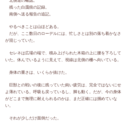
北側道の確認。
残った白靄痕の記録。
南側へ送る報告の追記。
やるべきことは山ほどある。
だが、ここ数日のローデルには、忙しさとは別の落ち着かなさ
が混じっていた。
セレネは広場の端で、積み上げられた木箱の上に腰を下ろして
いた。休んでいるように見えて、視線は北側の柵へ向いている。
身体の重さは、いくらか抜けた。
巨獣との戦いの後に残っていた鈍い疲労は、完全ではないにせ
よ薄れている。呼吸も戻っているし、脚も動く。だが、今の身体
がどこまで無理に耐えられるのかは、まだ正確には掴めていな
い。
それが少しだけ面倒だった。