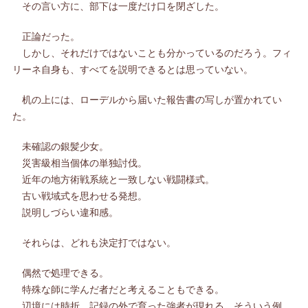
その言い方に、部下は一度だけ口を閉ざした。
正論だった。
しかし、それだけではないことも分かっているのだろう。フィ
リーネ自身も、すべてを説明できるとは思っていない。
机の上には、ローデルから届いた報告書の写しが置かれてい
た。
未確認の銀髪少女。
災害級相当個体の単独討伐。
近年の地方術戦系統と一致しない戦闘様式。
古い戦域式を思わせる発想。
説明しづらい違和感。
それらは、どれも決定打ではない。
偶然で処理できる。
特殊な師に学んだ者だと考えることもできる。
辺境には時折、記録の外で育った強者が現れる。そういう例