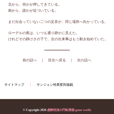
北から、何かが押してきている。
南から、誰かが近づいている。
まだ出会っていない二つの足音が、同じ場所へ向かっている。
ローデルの夜は、いつも通り静かに見えた。
けれどその静けさの下で、次の出来事はもう動き始めていた。
前の話へ
｜
目次へ戻る
｜
次の話へ
サイトマップ
サンジェシ特異変則遊戯
© Copyright 2026
虚静恬淡の円転滑脱 game world
.