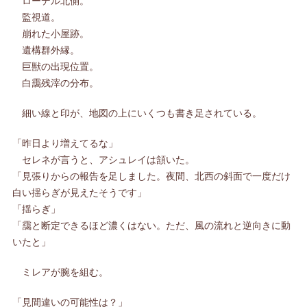
ローデル北側。
監視道。
崩れた小屋跡。
遺構群外縁。
巨獣の出現位置。
白靄残滓の分布。
細い線と印が、地図の上にいくつも書き足されている。
「昨日より増えてるな」
セレネが言うと、アシュレイは頷いた。
「見張りからの報告を足しました。夜間、北西の斜面で一度だけ
白い揺らぎが見えたそうです」
「揺らぎ」
「靄と断定できるほど濃くはない。ただ、風の流れと逆向きに動
いたと」
ミレアが腕を組む。
「見間違いの可能性は？」