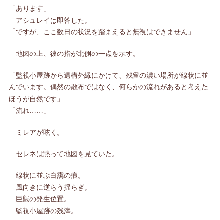
「あります」
アシュレイは即答した。
「ですが、ここ数日の状況を踏まえると無視はできません」
地図の上、彼の指が北側の一点を示す。
「監視小屋跡から遺構外縁にかけて、残留の濃い場所が線状に並
んでいます。偶然の散布ではなく、何らかの流れがあると考えた
ほうが自然です」
「流れ……」
ミレアが呟く。
セレネは黙って地図を見ていた。
線状に並ぶ白靄の痕。
風向きに逆らう揺らぎ。
巨獣の発生位置。
監視小屋跡の残滓。