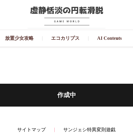
放置少女攻略
エコカリプス
AI Contents
作成中
サイトマップ
サンジェシ特異変則遊戯