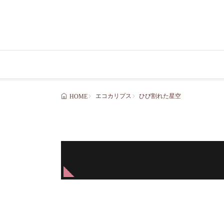
エコカリプス
ひび割れた星空
HOME