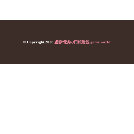
© Copyright 2026
虚静恬淡の円転滑脱 game world
.